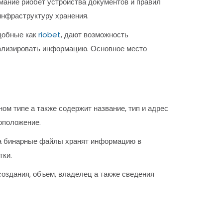
мание риобет устройства документов и правил
инфраструктуру хранения.
добные как
riobet
, дают возможность
нализировать информацию. Основное место
ом типе а также содержит название, тип и адрес
тоположение.
, а бинарные файлы хранят информацию в
тки.
оздания, объем, владелец а также сведения