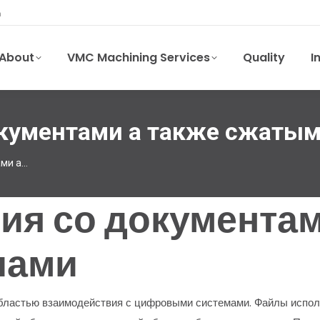
m
About
VMC Machining Services
Quality
I
окументами а также сжаты
ами а…
я со документам
лами
областью взаимодействия с цифровыми системами. Файлы испол