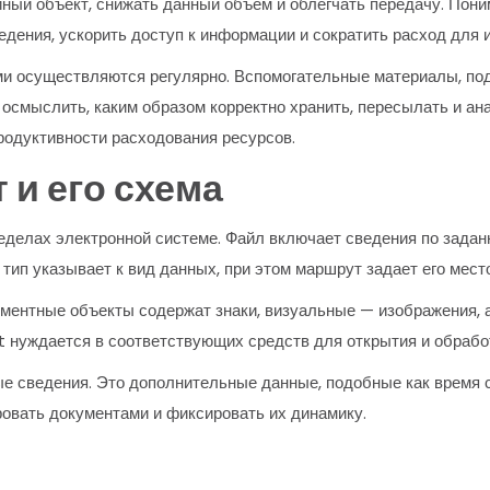
ный объект, снижать данный объем и облегчать передачу. Пони
едения, ускорить доступ к информации и сократить расход для 
ми осуществляются регулярно. Вспомогательные материалы, по
осмыслить, каким образом корректно хранить, пересылать и а
родуктивности расходования ресурсов.
 и его схема
делах электронной системе. Файл включает сведения по заданн
 тип указывает к вид данных, при этом маршрут задает его мес
кументные объекты содержат знаки, визуальные — изображения
 нуждается в соответствующих средств для открытия и обрабо
 сведения. Это дополнительные данные, подобные как время с
овать документами и фиксировать их динамику.