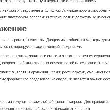
ента, ошибочную метрику и вероятный степень важности.
 ненужных уведомлений. Слишком 7к мягкие пороги способны н
ние платформы, всплески интенсивности и допустимые изменен
ажение
ючевые параметры системы. Диаграммы, таблицы и маркеры дают
люс не перегружает экран лишней сведениями.
сбоев, откликов, занятости емкости а также состояния сервисо
и, скорость работы ключевых возможностей плюс количество ус
ивнее выявлять нарушения. Резкий рост нагрузки, уменьшение
этому графическое представление сведений является важной со
тформа получать а также обрабатывать запросы. Для проверки 
 неполадка, система наблюдения фиксирует инцидент.