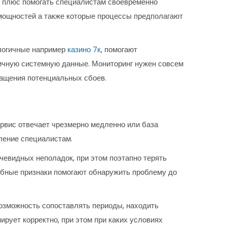
и плюс помогать специалистам своевременно
 мощностей а также которые процессы предполагают
алогичные например
казино 7к
, помогают
тичную системную данные. Мониторинг нужен совсем
вращения потенциальных сбоев.
рвис отвечает чрезмерно медленно или база
ление специалистам.
чевидных неполадок, при этом поэтапно терять
добные признаки помогают обнаружить проблему до
возможность сопоставлять периоды, находить
рует корректно, при этом при каких условиях