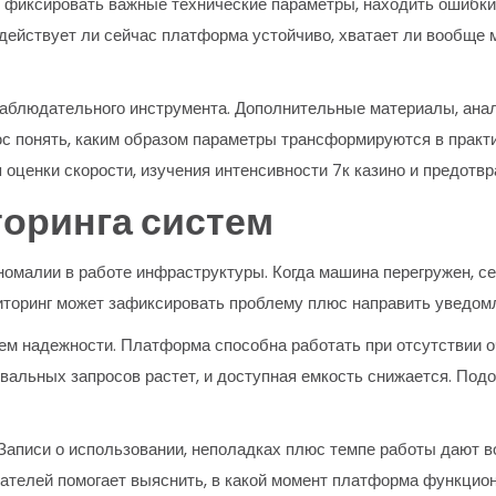
ы фиксировать важные технические параметры, находить ошибк
, действует ли сейчас платформа устойчиво, хватает ли вообще
наблюдательного инструмента. Дополнительные материалы, ан
юс понять, каким образом параметры трансформируются в прак
я оценки скорости, изучения интенсивности 7к казино и предот
оринга систем
омалии в работе инфраструктуры. Когда машина перегружен, се
иторинг может зафиксировать проблему плюс направить уведом
м надежности. Платформа способна работать при отсутствии о
ровальных запросов растет, и доступная емкость снижается. По
Записи о использовании, неполадках плюс темпе работы дают 
ателей помогает выяснить, в какой момент платформа функциони