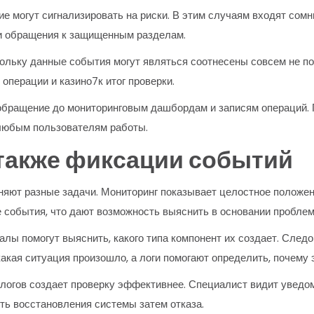
е могут сигнализировать на риски. В этим случаям входят сомн
 и обращения к защищенным разделам.
ольку данные события могут являться соотнесены совсем не по
операции и казино7к итог проверки.
обращение до мониторинговым дашбордам и записям операций. П
а любым пользователям работы.
 также фиксации событий
няют разные задачи. Мониторинг показывает целостное положе
 события, что дают возможность выяснить в основании проблем
рналы помогут выяснить, какого типа компонент их создает. Сл
акая ситуация произошло, а логи помогают определить, почему 
логов создает проверку эффективнее. Специалист видит уведом
ть восстановления системы затем отказа.