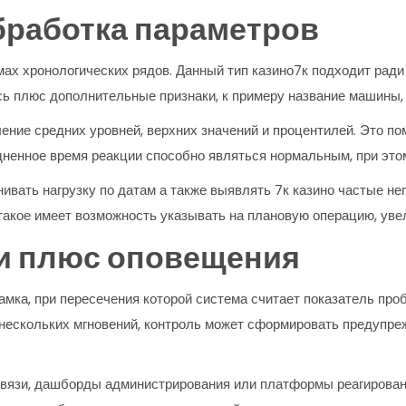
бработка параметров
ах хронологических рядов. Данный тип казино7к подходит ради
сь плюс дополнительные признаки, к примеру название машины,
ение средних уровней, верхних значений и процентилей. Это по
дненное время реакции способно являться нормальным, при это
вать нагрузку по датам а также выявлять 7к казино частые не
такое имеет возможность указывать на плановую операцию, уве
и плюс оповещения
мка, при пересечения которой система считает показатель проб
ескольких мгновений, контроль может сформировать предупреж
вязи, дашборды администрирования или платформы реагировани