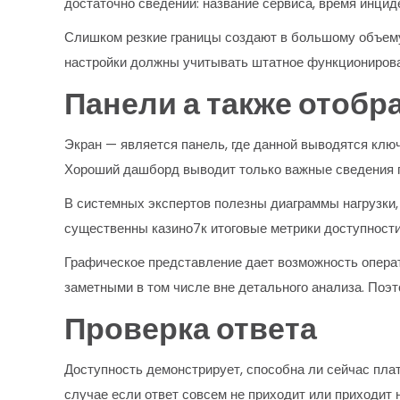
достаточно сведений: название сервиса, время инцид
Слишком резкие границы создают в большому объему
настройки должны учитывать штатное функционирова
Панели а также отобр
Экран — является панель, где данной выводятся кл
Хороший дашборд выводит только важные сведения п
В системных экспертов полезны диаграммы нагрузки, 
существенны казино7к итоговые метрики доступност
Графическое представление дает возможность операт
заметными в том числе вне детального анализа. По
Проверка ответа
Доступность демонстрирует, способна ли сейчас пла
случае если ответ совсем не приходит или приходит