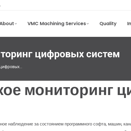
m
About
VMC Machining Services
Quality
I
иторинг цифровых систем
г цифровых…
акое мониторинг 
ое наблюдение за состоянием программного софта, машин, кан