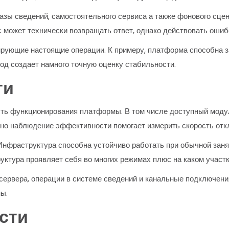
базы сведений, самостоятельного сервиса а также фонового сце
ис может технически возвращать ответ, однако действовать ошиб
рующие настоящие операции. К примеру, платформа способна за
ход создает намного точную оценку стабильности.
ти
ть функционирования платформы. В том числе доступный моду
о наблюдение эффективности помогает измерить скорость откли
фраструктура способна устойчиво работать при обычной занято
ктура проявляет себя во многих режимах плюс на каком участк
 сервера, операции в системе сведений и канальные подключени
ны.
сти