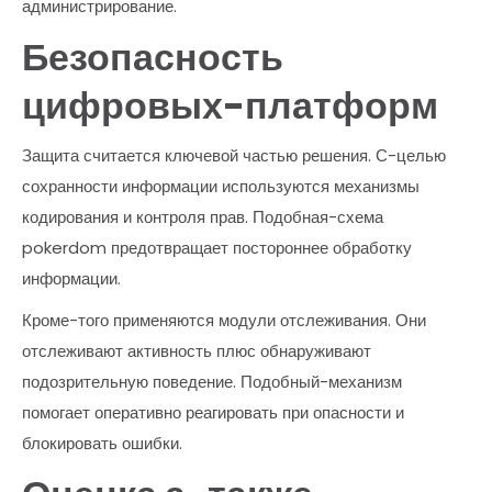
администрирование.
Безопасность
цифровых-платформ
Защита считается ключевой частью решения. С-целью
сохранности информации используются механизмы
кодирования и контроля прав. Подобная-схема
pokerdom предотвращает постороннее обработку
информации.
Кроме-того применяются модули отслеживания. Они
отслеживают активность плюс обнаруживают
подозрительную поведение. Подобный-механизм
помогает оперативно реагировать при опасности и
блокировать ошибки.