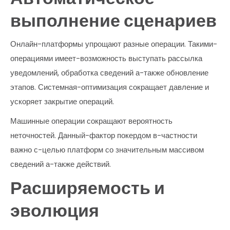
выполнение сценариев
Онлайн-платформы упрощают разные операции. Такими-
операциями имеет-возможность выступать рассылка
уведомлений, обработка сведений а-также обновление
этапов. Системная-оптимизация сокращает давление и
ускоряет закрытие операций.
Машинные операции сокращают вероятность
неточностей. Данный-фактор покердом в-частности
важно с-целью платформ со значительным массивом
сведений а-также действий.
Расширяемость и
эволюция