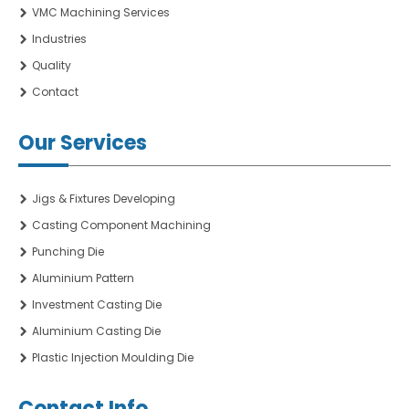
VMC Machining Services
Industries
Quality
Contact
Our Services
Jigs & Fixtures Developing
Casting Component Machining
Punching Die
Aluminium Pattern
Investment Casting Die
Aluminium Casting Die
Plastic Injection Moulding Die
Contact Info