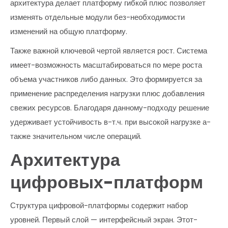
архитектура делает платформу гибкой плюс позволяет
изменять отдельные модули без-необходимости
изменений на общую платформу.
Также важной ключевой чертой является рост. Система
имеет-возможность масштабироваться по мере роста
объема участников либо данных. Это формируется за
применение распределения нагрузки плюс добавления
свежих ресурсов. Благодаря данному-подходу решение
удерживает устойчивость в-т.ч. при высокой нагрузке а-
также значительном числе операций.
Архитектура
цифровых-платформ
Структура цифровой-платформы содержит набор
уровней. Первый слой — интерфейсный экран. Этот-