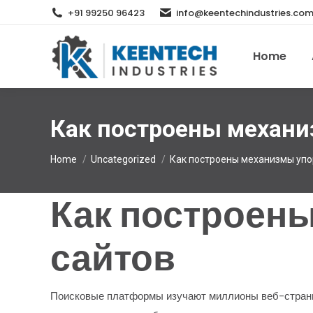
+91 99250 96423
info@keentechindustries.co
Home
Как построены механи
You are here:
Home
Uncategorized
Как построены механизмы уп
Как построен
сайтов
Поисковые платформы изучают миллионы веб-страниц