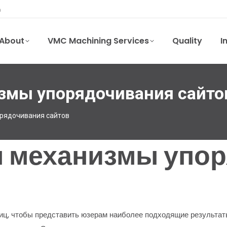
m
About
VMC Machining Services
Quality
I
змы упорядочивания сайто
орядочивания сайтов
ы механизмы упо
, чтобы представить юзерам наиболее подходящие результаты