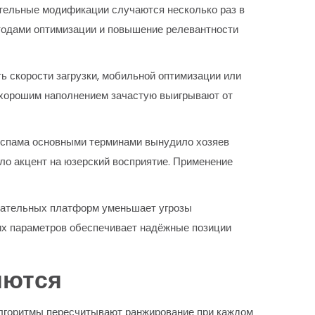
тельные модификации случаются несколько раз в
етодами оптимизации и повышение релевантности
ь скорости загрузки, мобильной оптимизации или
 хорошим наполнением зачастую выигрывают от
еспама основными терминами вынудило хозяев
ло акцент на юзерский восприятие. Применение
скательных платформ уменьшает угрозы
их параметров обеспечивает надёжные позиции
яются
Алгоритмы пересчитывают ранжирование при каждом