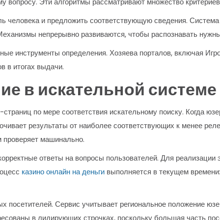
у вопросу. Эти алгоритмы рассматривают множество критериев:
ь человека и предложить соответствующую сведения. Система 
 Механизмы непрерывно развиваются, чтобы распознавать нужн
ные инструменты определения. Хозяева порталов, включая Игр
в в итогах выдачи.
ие в искательной системе
страниц по мере соответствия искательному поиску. Когда юзер
очивает результаты от наиболее соответствующих к менее реле
м проверяет машинально.
орректные ответы на вопросы пользователей. Для реализации 
роцесс
казино онлайн на деньги
выполняется в текущем времени:
ых посетителей. Сервис учитывает региональное положение юзе
есованы в лидирующих строчках, поскольку большая часть посе