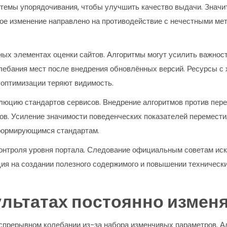
темы упорядочивания, чтобы улучшить качество выдачи. Значи
ждое изменение направлено на противодействие с нечестными м
ых элементах оценки сайтов. Алгоритмы могут усилить важност
олебания мест после внедрения обновлённых версий. Ресурсы с
 оптимизации теряют видимость.
юцию стандартов сервисов. Внедрение алгоритмов против пер
в. Усиление значимости поведенческих показателей перемести
сформирующимся стандартам.
 контроля уровня портала. Следование официальным советам и
ия на создании полезного содержимого и повышении техническ
ультатах постоянно измен
еспрерывном колебании из-за набора изменчивых параметров. 