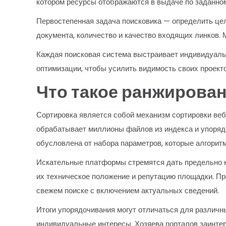
котором ресурсы отображаются в выдаче по заданном
Первостепенная задача поисковика — определить цел
документа, количество и качество входящих линков.
Каждая поисковая система выстраивает индивидуаль
оптимизации, чтобы усилить видимость своих проекто
Что такое ранжирован
Сортировка является собой механизм сортировки веб-
обрабатывает миллионы файлов из индекса и упоряд
обусловлена от набора параметров, которые алгорит
Искательные платформы стремятся дать предельно к
их техническое положение и репутацию площадки. П
свежем поиске с включением актуальных сведений.
Итоги упорядочивания могут отличаться для различн
индивидуальные интересы. Хозяева порталов заинтер