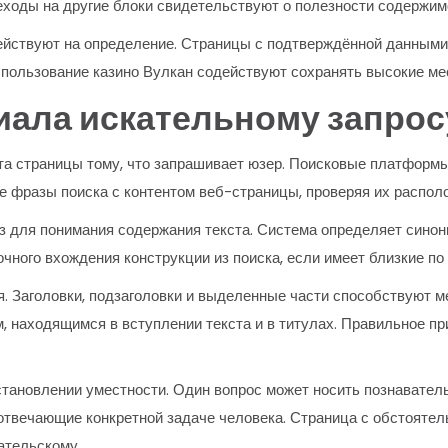
ходы на другие блоки свидетельствуют о полезности содержим
ействуют на определение. Страницы с подтверждённой данными
пользование казино Вулкан содействуют сохранять высокие мес
иала искательному запрос
та страницы тому, что запрашивает юзер. Поисковые платформы
 фразы поиска с контентом веб-страницы, проверяя их распол
 для понимания содержания текста. Система определяет синон
очного вхождения конструкции из поиска, если имеет близкие п
я. Заголовки, подзаголовки и выделенные части способствуют 
, находящимся в вступлении текста и в титулах. Правильное 
тановлении уместности. Один вопрос может носить познавател
 отвечающие конкретной задаче человека. Страница с обстояте
ательскому.