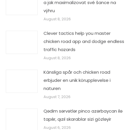
a jak maximalizovat své šance na
výhru
August 8, 2026
Clever tactics help you master
chicken road app and dodge endless
traffic hazards
August 8, 2026
Känsliga spår och chicken road
erbjuder en unik körupplevelse i
naturen
August 7, 2026
Qədim sərvətlər pinco azərbaycan ilə
tapılır, qızıl skarablar sizi gözləyir
August 6, 2026