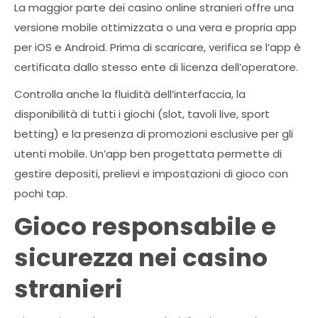
La maggior parte dei casino online stranieri offre una
versione mobile ottimizzata o una vera e propria app
per iOS e Android. Prima di scaricare, verifica se l’app è
certificata dallo stesso ente di licenza dell’operatore.
Controlla anche la fluidità dell’interfaccia, la
disponibilità di tutti i giochi (slot, tavoli live, sport
betting) e la presenza di promozioni esclusive per gli
utenti mobile. Un’app ben progettata permette di
gestire depositi, prelievi e impostazioni di gioco con
pochi tap.
Gioco responsabile e
sicurezza nei casino
stranieri