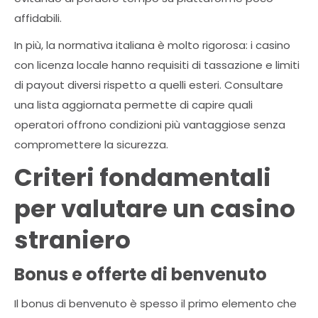
affidabili.
In più, la normativa italiana è molto rigorosa: i casino
con licenza locale hanno requisiti di tassazione e limiti
di payout diversi rispetto a quelli esteri. Consultare
una lista aggiornata permette di capire quali
operatori offrono condizioni più vantaggiose senza
compromettere la sicurezza.
Criteri fondamentali
per valutare un casino
straniero
Bonus e offerte di benvenuto
Il bonus di benvenuto è spesso il primo elemento che