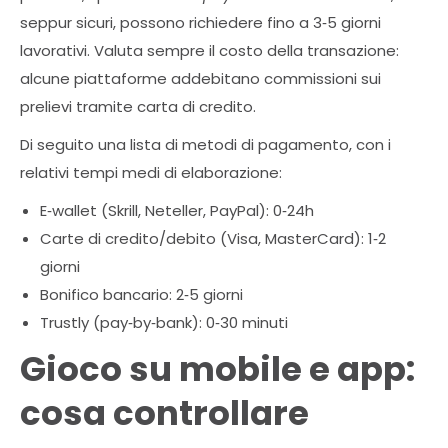
seppur sicuri, possono richiedere fino a 3‑5 giorni
lavorativi. Valuta sempre il costo della transazione:
alcune piattaforme addebitano commissioni sui
prelievi tramite carta di credito.
Di seguito una lista di metodi di pagamento, con i
relativi tempi medi di elaborazione:
E‑wallet (Skrill, Neteller, PayPal): 0‑24h
Carte di credito/debito (Visa, MasterCard): 1‑2
giorni
Bonifico bancario: 2‑5 giorni
Trustly (pay‑by‑bank): 0‑30 minuti
Gioco su mobile e app:
cosa controllare