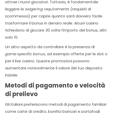
attrae i nuovi giocatori. Tuttavia, è fondamentale
leggere le
wagering requirements
(requisiti di
scommessa) per capire quanto sarà davvero facile
trasformare il bonus in denaro reale. Alcuni casino
richiedono di giocare 30 volte l’importo del bonus, altri
solo 10.
Un altro aspetto da controllare è la presenza di
game‑specific bonus
, ad esempio offerte per le slot o
per il live casino. Queste promozioni possono
aumentare notevolmente il valore del tuo deposito
iniziale.
Metodi di pagamento e velocità
di prelievo
Gli italiani preferiscono metodi di pagamento familiari
come carte di credito, bonifici bancari e portafogli