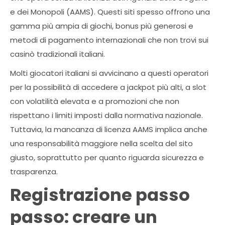
e dei Monopoli (AAMS). Questi siti spesso offrono una
gamma più ampia di giochi, bonus più generosi e
metodi di pagamento internazionali che non trovi sui
casinò tradizionali italiani.
Molti giocatori italiani si avvicinano a questi operatori
per la possibilità di accedere a jackpot più alti, a slot
con volatilità elevata e a promozioni che non
rispettano i limiti imposti dalla normativa nazionale.
Tuttavia, la mancanza di licenza AAMS implica anche
una responsabilità maggiore nella scelta del sito
giusto, soprattutto per quanto riguarda sicurezza e
trasparenza.
Registrazione passo
passo: creare un