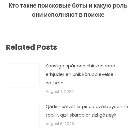
Кто такие поисковые боты и какую роль
Next
они исполняют в поиске
post:
Related Posts
Känsliga spår och chicken road
erbjuder en unik körupplevelse i
naturen
August 7, 2026
Qədim sərvətlər pinco azərbaycan ilə
tapılır, qızıl skarablar sizi gözləyir
August 6, 2026