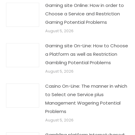
Gaming site Online: How in order to
Choose a Service and Restriction
Gaming Potential Problems
August 5, 2026
Gaming site On-Line: How to Choose
a Platform as well as Restriction
Gambling Potential Problems
August 5, 2026
Casino On-Line: The manner in which
to Select one Service plus
Management Wagering Potential
Problems
August 5, 2026
Gambling platform Internet-based: