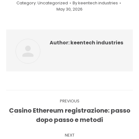
Category:
Uncategorized
By
keentech industries
May 30, 2026
Author:
keentech industries
Post
PREVIOUS
navigation
Casino Ethereum registrazione: passo
Previous
dopo passo e metodi
post:
NEXT