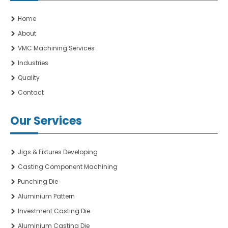
Home
About
VMC Machining Services
Industries
Quality
Contact
Our Services
Jigs & Fixtures Developing
Casting Component Machining
Punching Die
Aluminium Pattern
Investment Casting Die
Aluminium Casting Die