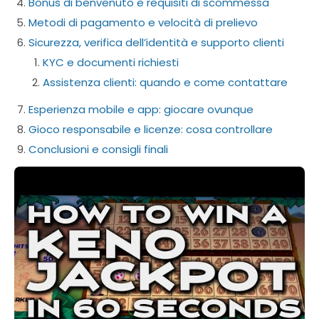
Bonus di benvenuto e requisiti di scommessa
Metodi di pagamento e velocità di prelievo
Sicurezza, verifica dell’identità e supporto clienti
KYC e documenti richiesti
Assistenza clienti: quando e come contattare
Esperienza mobile e app: giocare ovunque
Gioco responsabile e licenze: cosa controllare
Conclusioni e consigli finali