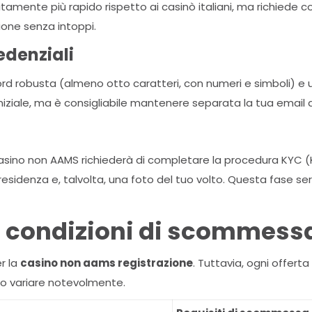
itamente più rapido rispetto ai casinò italiani, ma richiede 
ione senza intoppi.
edenziali
 robusta (almeno otto caratteri, con numeri e simboli) e un i
iniziale, ma è consigliabile mantenere separata la tua email d
casino non AAMS richiederà di completare la procedura KYC (
sidenza e, talvolta, una foto del tuo volto. Questa fase serve
e condizioni di scommess
er la
casino non aams registrazione
. Tuttavia, ogni offerta 
 variare notevolmente.