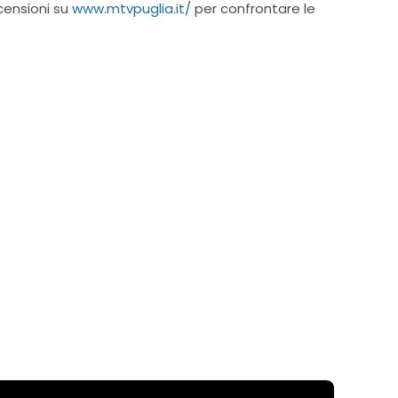
censioni su
www.mtvpuglia.it/
per confrontare le