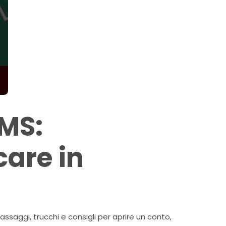
AMS:
care in
 passaggi, trucchi e consigli per aprire un conto,