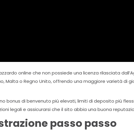
zzardo online che non possiede una licenza rilasciata dall’
o, Malta o Regno Unito, offrendo una maggiore varietà di gi
o bonus di benvenuto più elevati, limiti di deposito più flessib
oni legali e assicurarsi che il sito abbia una buona reputazi
strazione passo passo