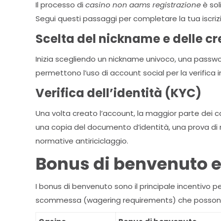
Il processo di
casino non aams registrazione
è sol
Segui questi passaggi per completare la tua iscriz
Scelta del nickname e delle cr
Inizia scegliendo un nickname univoco, una password
permettono l’uso di account social per la verifica 
Verifica dell’identità (KYC)
Una volta creato l’account, la maggior parte dei 
una copia del documento d’identità, una prova di re
normative antiriciclaggio.
Bonus di benvenuto 
I bonus di benvenuto sono il principale incentivo p
scommessa (wagering requirements) che possono