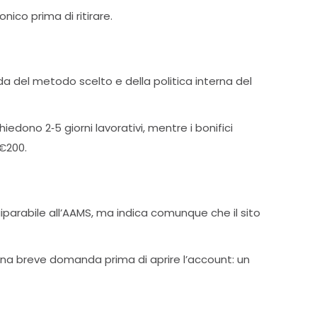
nico prima di ritirare.
onda del metodo scelto e della politica interna del
hiedono 2‑5 giorni lavorativi, mentre i bonifici
 €200.
uiparabile all’AAMS, ma indica comunque che il sito
o una breve domanda prima di aprire l’account: un