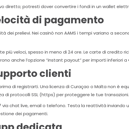
diretto; potresti dover convertire i fondi in un wallet elettro
velocità di pagamento
apidità dei prelievi. Nei casinò non AAMS i tempi variano a sec
te più veloci, spesso in meno di 24 ore. Le carte di credito ric
frono anche l’opzione “instant payout” per importi inferiori a
upporto clienti
 prima di registrarti. Una licenza di Curaçao o Malta non è eq
za di protocolli SSL (https) per proteggere le tue transazioni.
7 via chat live, email o telefono. Testa la reattività inviand
gestione dei pagamenti.
app dedicata