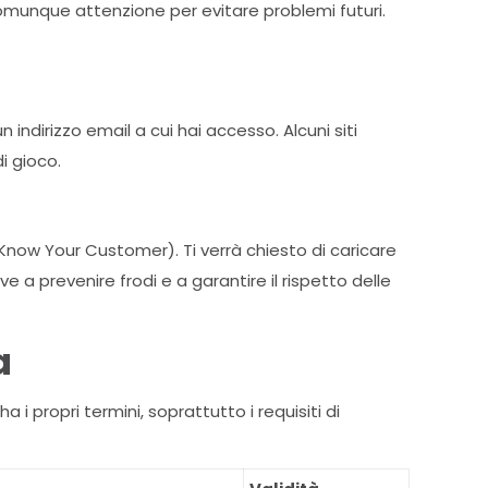
comunque attenzione per evitare problemi futuri.
ndirizzo email a cui hai accesso. Alcuni siti
i gioco.
Know Your Customer). Ti verrà chiesto di caricare
 a prevenire frodi e a garantire il rispetto delle
a
ha i propri termini, soprattutto i requisiti di