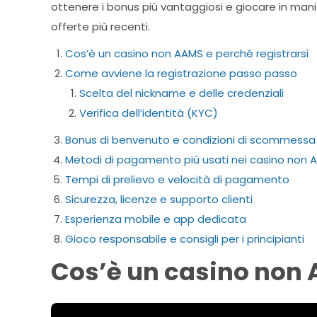
ottenere i bonus più vantaggiosi e giocare in man
offerte più recenti.
Cos’è un casino non AAMS e perché registrarsi
Come avviene la registrazione passo passo
Scelta del nickname e delle credenziali
Verifica dell’identità (KYC)
Bonus di benvenuto e condizioni di scommessa
Metodi di pagamento più usati nei casino non 
Tempi di prelievo e velocità di pagamento
Sicurezza, licenze e supporto clienti
Esperienza mobile e app dedicata
Gioco responsabile e consigli per i principianti
Cos’è un casino non 