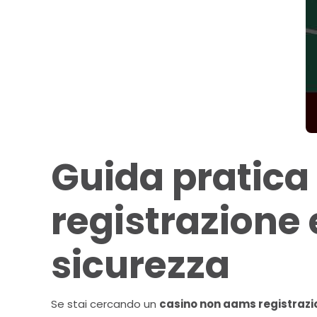
Guida pratica
registrazione 
sicurezza
Se stai cercando un
casino non aams registrazi