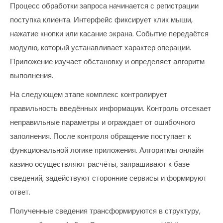
Процесс обработки запроса начинается с регистрации
поступка клиента. Интерфейс фиксирует клик мыши,
нажатие кнопки или касание экрана. Событие передаётся
модулю, который устанавливает характер операции.
Приложение изучает обстановку и определяет алгоритм
выполнения.
На следующем этапе комплекс контролирует
правильность введённых информации. Контроль отсекает
неправильные параметры и ограждает от ошибочного
заполнения. После контроля обращение поступает к
функциональной логике приложения. Алгоритмы онлайн
казино осуществляют расчёты, запрашивают к базе
сведений, задействуют сторонние сервисы и формируют
ответ.
Полученные сведения трансформируются в структуру,