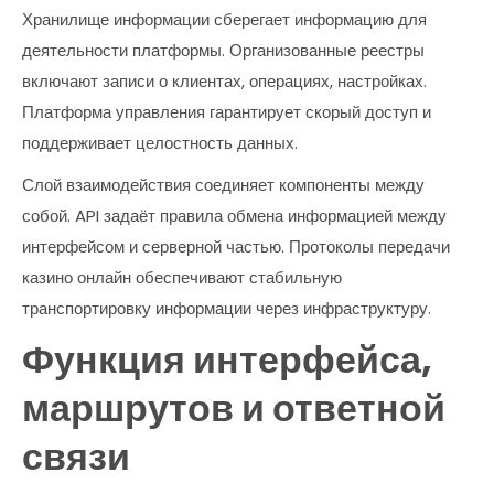
Хранилище информации сберегает информацию для
деятельности платформы. Организованные реестры
включают записи о клиентах, операциях, настройках.
Платформа управления гарантирует скорый доступ и
поддерживает целостность данных.
Слой взаимодействия соединяет компоненты между
собой. API задаёт правила обмена информацией между
интерфейсом и серверной частью. Протоколы передачи
казино онлайн обеспечивают стабильную
транспортировку информации через инфраструктуру.
Функция интерфейса,
маршрутов и ответной
связи