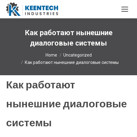
Как работают нынешние
диалоговые системы
You are here:
Home
Uncategorized
Как работают нынешние диалоговые системы
Как работают
нынешние диалоговые
системы