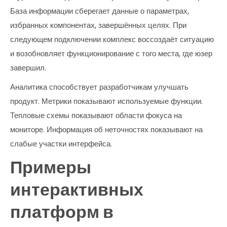
База информации сберегает данные о параметрах,
избранных компонентах, завершённых целях. При
следующем подключении комплекс воссоздаёт ситуацию
и возобновляет функционирование с того места, где юзер
завершил.
Аналитика способствует разработчикам улучшать
продукт. Метрики показывают используемые функции.
Тепловые схемы показывают области фокуса на
мониторе. Информация об неточностях показывают на
слабые участки интерфейса.
Примеры
интерактивных
платформ в