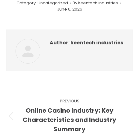
Category:
Uncategorized
By
keentech industries
June 6, 2026
Author:
keentech industries
Post
PREVIOUS
navigation
Online Casino Industry: Key
Characteristics and Industry
Previous
Summary
post: