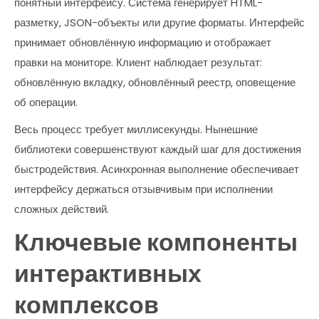
понятный интерфейсу. Система генерирует HTML-
разметку, JSON-объекты или другие форматы. Интерфейс
принимает обновлённую информацию и отображает
правки на мониторе. Клиент наблюдает результат:
обновлённую вкладку, обновлённый реестр, оповещение
об операции.
Весь процесс требует миллисекунды. Нынешние
библиотеки совершенствуют каждый шаг для достижения
быстродействия. Асинхронная выполнение обеспечивает
интерфейсу держаться отзывчивым при исполнении
сложных действий.
Ключевые компоненты
интерактивных
комплексов