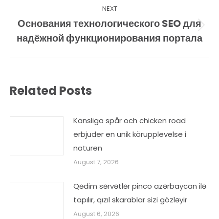
NEXT
Основания технологического SEO для
Next
надёжной функционирования портала
post:
Related Posts
Känsliga spår och chicken road
erbjuder en unik körupplevelse i
naturen
August 7, 2026
Qədim sərvətlər pinco azərbaycan ilə
tapılır, qızıl skarablar sizi gözləyir
August 6, 2026