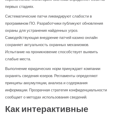
первых стадиях.
Систематические патчи ликвидируют слабости в
программном ПО. Разработчики публикуют обновления
охраны для устранения найденных угроз.
Самодействующая внедрение патчей казино онлайн
сохраняет актуальность охранных механизмов.
Испытание на проникновение способствует выявить
слабые места.
Выполнение юридических норм принуждает компании
охранять сведения юзеров. Регламенты определяют
принципы аккумуляции, анализа и содержания
информации. Прозрачная стратегия конфиденциальности
сообщает о методах использования сведений.
Как интерактивные