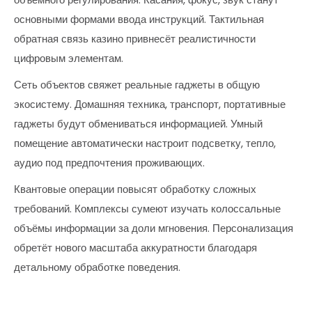
основными формами ввода инструкций. Тактильная
обратная связь казино привнесёт реалистичности
цифровым элементам.
Сеть объектов свяжет реальные гаджеты в общую
экосистему. Домашняя техника, транспорт, портативные
гаджеты будут обмениваться информацией. Умный
помещение автоматически настроит подсветку, тепло,
аудио под предпочтения проживающих.
Квантовые операции повысят обработку сложных
требований. Комплексы сумеют изучать колоссальные
объёмы информации за доли мгновения. Персонализация
обретёт нового масштаба аккуратности благодаря
детальному обработке поведения.