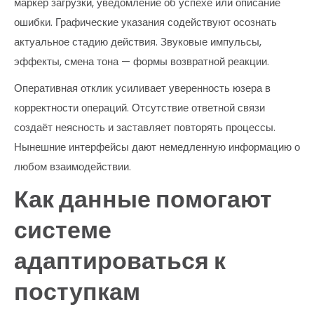
маркер загрузки, уведомление об успехе или описание
ошибки. Графические указания содействуют осознать
актуальное стадию действия. Звуковые импульсы,
эффекты, смена тона — формы возвратной реакции.
Оперативная отклик усиливает уверенность юзера в
корректности операций. Отсутствие ответной связи
создаёт неясность и заставляет повторять процессы.
Нынешние интерфейсы дают немедленную информацию о
любом взаимодействии.
Как данные помогают
системе
адаптироваться к
поступкам