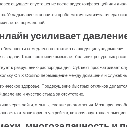
еловек ощущает опустошение после видеоконференций или диал
на. Укладывание становится проблематичным из-за гиперактив
рживается нормальной.
нлайн усиливает давление
 обязанности немедленного отклика на входящие уведомления.
и в задачи. Такое состояние вызывает больших ресурсных расхо
вует к разрушению распорядка дня. Субъект просматривает сл
поскольку On X Casino перемещение между домашним и служебн
ихическое здоровье. Предвкушение быстрых откликов делается 
 давление и чувство стыда за отсутствие.
ина через лайки, отзывы, свежие уведомления. Мозг приспосаб
анность от мониторинга устройств, которая опустошает эмоцио
хи, многозадачность и п