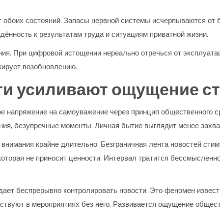
 обоих состояний. Запасы нервной системы исчерпываются от
дённость к результатам труда и ситуациям приватной жизни.
ния. При цифровой истощении нереально отречься от эксплуат
кирует возобновлению.
ти усиливают ощущение с
е напряжение на самоуважение через принцип общественного с
ния, безупречные моменты. Личная бытие выглядит менее захв
внимания крайне длительно. Безграничная лента новостей сти
которая не приносит ценности. Интервал тратится бессмысленно
ает беспрерывно контролировать новости. Это феномен извест
утствуют в мероприятиях без него. Развивается ощущение общес