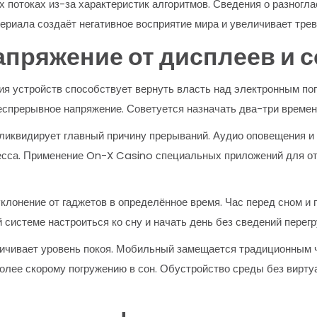
 потоках из-за характеристик алгоритмов. Сведения о разногла
ериала создаёт негативное восприятие мира и увеличивает трев
апряжение от дисплеев и 
я устройств способствует вернуть власть над электронным по
спрерывное напряжение. Советуется назначать два-три времен
 ликвидирует главный причину прерываний. Аудио оповещения 
ресса. Применение On-X Casino специальных приложений для 
клонение от гаджетов в определённое время. Час перед сном и 
 системе настроиться ко сну и начать день без сведений перегр
личивает уровень покоя. Мобильный замещается традиционным 
лее скорому погружению в сон. Обустройство среды без вирту