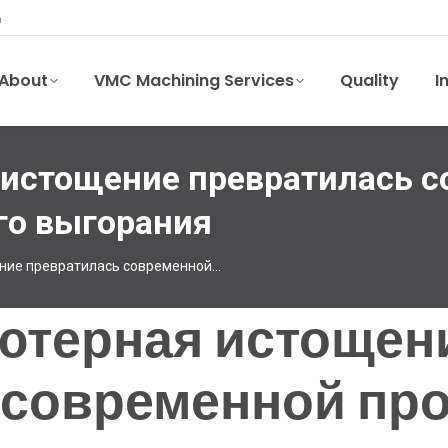
m
About
VMC Machining Services
Quality
I
истощение превратилась 
го выгорания
ние превратилась современной…
ютерная истощен
 современной пр