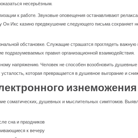
показаться несерьёзным.
изации к работе. Звуковые оповещения останавливают релакса
ку Он Икс казино предвкушение следующего письма сохраняет н
иональной обстановке. Служащие страшатся проглядеть важную
е подразумеваемых правил организационной взаимодействия.
ьному напряжению. Человек не способен возобновить душевные
 усталость, которая превращается в душевное выгорание и сни
лектронного изнеможения
ние соматических, душевных и мыслительных симптомов. Выявл
сле сна и праздников
ичивающиеся к вечеру