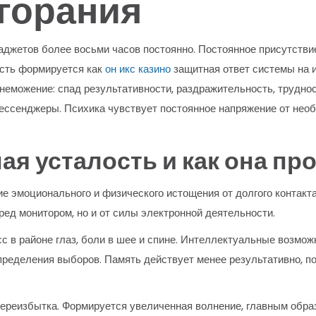
горания
джетов более восьми часов постоянно. Постоянное присутстви
ость формируется как
он икс казино
защитная ответ системы на 
неможение: спад результативности, раздражительность, труднос
мессенджеры. Психика чувствует постоянное напряжение от нео
ая усталость и как она пр
е эмоционального и физического истощения от долгого контакт
ред монитором, но и от силы электронной деятельности.
с в районе глаз, боли в шее и спине. Интеллектуальные возмо
пределения выборов. Память действует менее результативно, п
ереизбытка. Формируется увеличенная волнение, главным обра