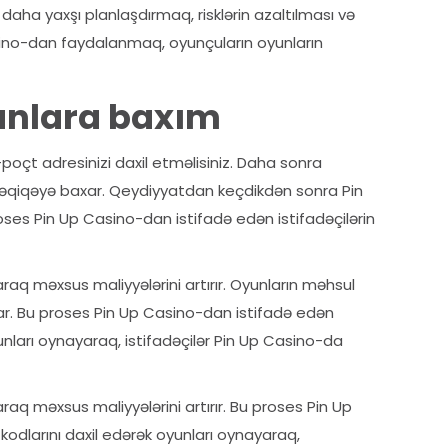
daha yaxşı planlaşdırmaq, risklərin azaltılması və
 Casino-dan faydalanmaq, oyunçuların oyunların
unlara baxım
poçt adresinizi daxil etməlisiniz. Daha sonra
-2 dəqiqəyə baxar. Qeydiyyatdan keçdikdən sonra Pin
roses Pin Up Casino-dan istifadə edən istifadəçilərin
raq məxsus maliyyələrini artırır. Oyunların məhsul
lar. Bu proses Pin Up Casino-dan istifadə edən
yunları oynayaraq, istifadəçilər Pin Up Casino-da
aq məxsus maliyyələrini artırır. Bu proses Pin Up
kodlarını daxil edərək oyunları oynayaraq,