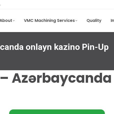
m
About
VMC Machining Services
Quality
I
ycanda onlayn kazino Pin-Up
 – Azərbaycanda