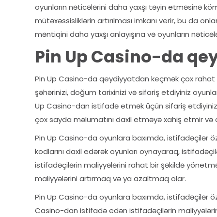
oyunların nəticələrini daha yaxşı təyin etməsinə köm
mütəxəssisliklərin artırılması imkanı verir, bu da o
məntiqini daha yaxşı anlayışına və oyunların nəticəl
Pin Up Casino-da qe
Pin Up Casino-da qeydiyyatdan keçmək çox rahat və sü
şəhərinizi, doğum tarixinizi və sifariş etdiyiniz oy
Up Casino-dan istifadə etmək üçün sifariş etdiyiniz 
çox sayda məlumatını daxil etməyə xahiş etmir və da
Pin Up Casino-da oyunlara baxımda, istifadəçilər öz
kodlarını daxil edərək oyunları oynayaraq, istifadə
istifadəçilərin maliyyələrini rahat bir şəkildə yöne
maliyyələrini artırmaq və ya azaltmaq olar.
Pin Up Casino-da oyunlara baxımda, istifadəçilər öz 
Casino-dan istifadə edən istifadəçilərin maliyyələri