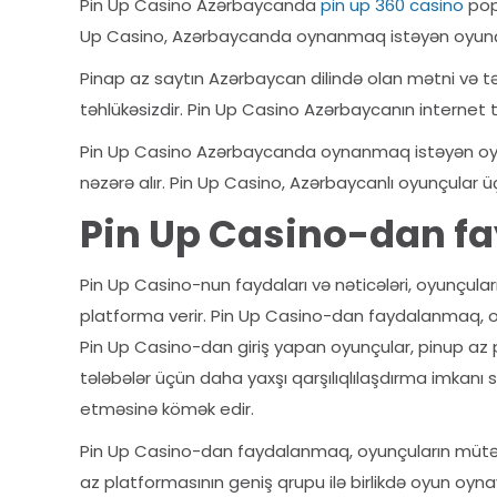
Pin Up Casino Azərbaycanda
pin up 360 casino
popu
Up Casino, Azərbaycanda oynanmaq istəyən oyunçu
Pinap az saytın Azərbaycan dilində olan mətni və tə
təhlükəsizdir. Pin Up Casino Azərbaycanın internet t
Pin Up Casino Azərbaycanda oynanmaq istəyən oyunçul
nəzərə alır. Pin Up Casino, Azərbaycanlı oyunçular 
Pin Up Casino-dan fay
Pin Up Casino-nun faydaları və nəticələri, oyunçula
platforma verir. Pin Up Casino-dan faydalanmaq, oyun
Pin Up Casino-dan giriş yapan oyunçular, pinup az p
tələbələr üçün daha yaxşı qarşılıqlılaşdırma imkanı s
etməsinə kömək edir.
Pin Up Casino-dan faydalanmaq, oyunçuların mütəxəss
az platformasının geniş qrupu ilə birlikdə oyun oyna